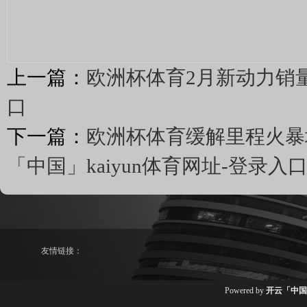
上一篇：
欧洲杯体育2月新动力销量9
口
下一篇：
欧洲杯体育缓解里程火暴
「中国」kaiyun体育网址-登录入
友情链接：
Powered by
开云「中国」