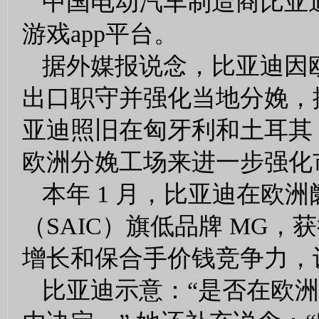
中国电动汽车制造商比亚
游戏app平台。
据外媒报说念，比亚迪因
出口职守并强化当地分娩，
亚迪照旧在匈牙利和土耳其
欧洲分娩工场来进一步强化
本年 1 月，比亚迪在欧
（SAIC）旗低品牌 MG
增长和保合手价钱竞争力，
比亚迪示意：“是否在欧洲设