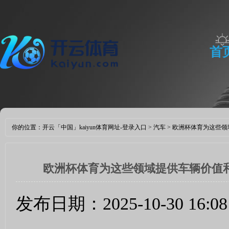
首
你的位置：
开云「中国」kaiyun体育网址-登录入口
>
汽车
> 欧洲杯体育为这些领
欧洲杯体育为这些领域提供车辆价值和景
发布日期：2025-10-30 16