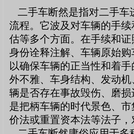
二手车断然是指对二手车
流程。它波及对车辆的手续
估等多个方面。在手续和证
身份诠释注解、车辆原始购
以确保车辆的正当性和着手
外不雅、车身结构、发动机
辆是否存在事故毁伤、磨损
是把柄车辆的时代景色、市
价法或重置资本法等法子，
二手车断然庸俗应用于多