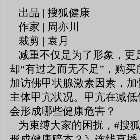
出品 | 搜狐健康
作家 | 周亦川
裁剪 | 袁月
减重不仅是为了形象，更
却“有过之而无不足”，购买
加访佛甲状腺激素因素，加
主体甲亢状况。甲亢在减低
会形成哪些健康危害？
为束缚大家的困扰，#搜
形成健康赔本？》连线直播