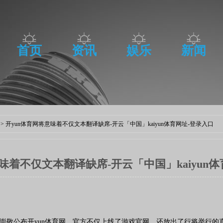
首页
资讯
娱乐
新闻
> 开yun体育网将意味着不仅文本翻译缺席-开云「中国」kaiyun体育网址-登录入口
味着不仅文本翻译缺席-开云「中国」kaiyun
日崇敬公布开yun体育网，官方不仅上线了游戏官网，还放出了行将举行