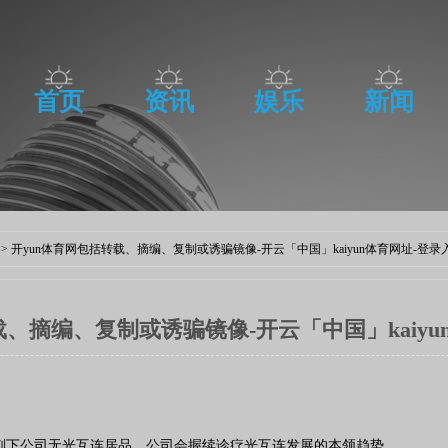
首页
资讯
娱乐
新闻
> 开yun体育网包括转载、摘编、复制或诱骗镜像-开云「中国」kaiyun体育网址-登录
载、摘编、复制或诱骗镜像-开云「中国」kaiyu
，刻下公司无光互连居品，公司会握续诊疗光互连发展的本领趋势。