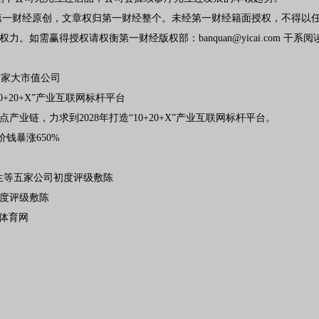
第一财经原创，文章权归第一财经整个。未经第一财经籍面授权，不得以
如需赢得授权请权衡第一财经版权部：banquan@yicai.com 干系阅
多家大市值公司
0+20+X”产业互联网标杆平台
业链，力求到2028年打造“10+20+X”产业互联网标杆平台。
钱暴涨650%
生等五家公司初度评级敷陈
度评级敷陈
n体育网