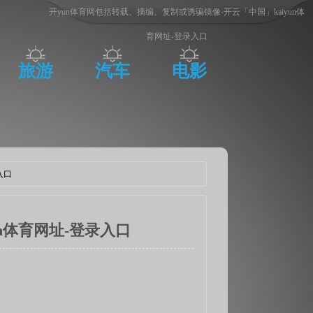
开yun体育网包括转载、摘编、复制或诱骗镜像-开云「中国」kaiyun体
育网址-登录入口
旅游
汽车
电影
入口
n体育网址-登录入口