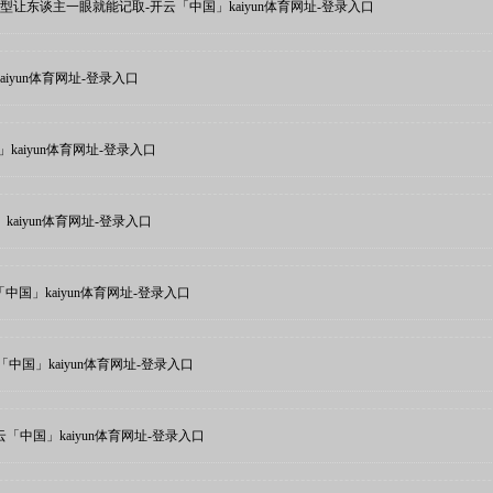
造型让东谈主一眼就能记取-开云「中国」kaiyun体育网址-登录入口
iyun体育网址-登录入口
」kaiyun体育网址-登录入口
aiyun体育网址-登录入口
国」kaiyun体育网址-登录入口
中国」kaiyun体育网址-登录入口
「中国」kaiyun体育网址-登录入口