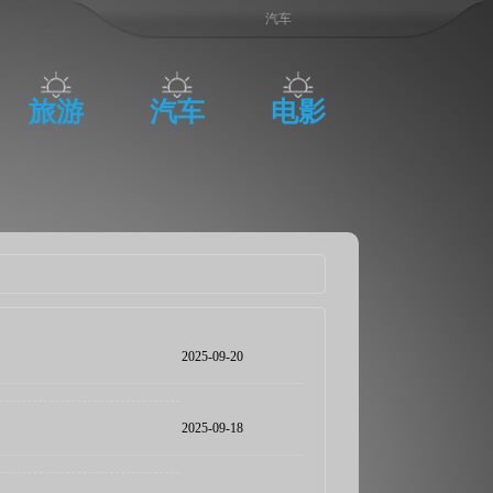
汽车
旅游
汽车
电影
2025-09-20
2025-09-18