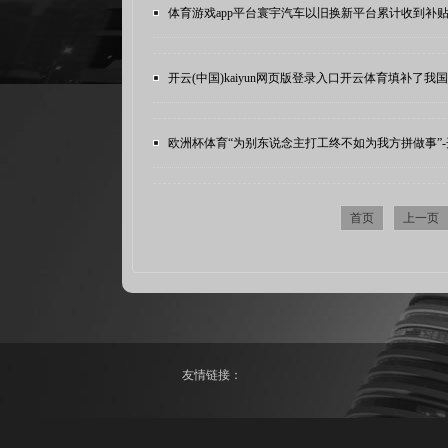
体育游戏app平台寰宇汽车以旧换新平台累计收到补贴肯求
开云(中国)kaiyun网页版登录入口开云体育填补了我
欧洲杯体育“为别东说念主打工终不如为我方拼做事”-开
首页
上一页
友情链接：